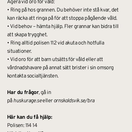
Agera vid oro för våld:
• Ring på hos grannen. Du behöver inte stå kvar, det 
kan räcka att ringa på för att stoppa pågående våld.
• Vid behov – hämta hjälp. Fler grannar kan bidra till 
att skapa trygghet.
• Ring alltid polisen 112 vid akuta och hotfulla 
situationer.
• Vid oro för att barn utsätts för våld eller att 
vårdnadshavare på annat sätt brister i sin omsorg 
kontakta socialtjänsten.
Har du frågor
, gå in 
på 
huskurage.se
 eller 
ornskoldsvik.se/bra
Här kan du få hjälp:
Polisen: 114 14